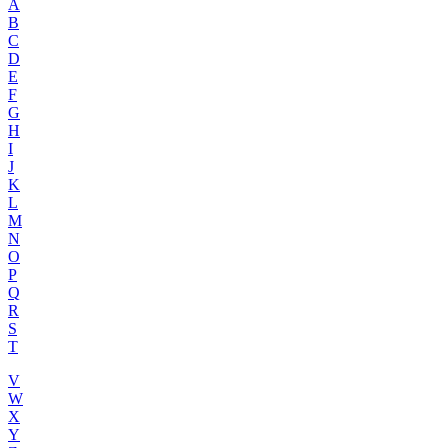
A
B
C
D
E
F
G
H
I
J
K
L
M
N
O
P
Q
R
S
T
V
W
X
Y