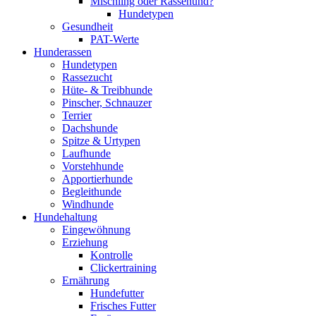
Mischling oder Rassehund?
Hundetypen
Gesundheit
PAT-Werte
Hunderassen
Hundetypen
Rassezucht
Hüte- & Treibhunde
Pinscher, Schnauzer
Terrier
Dachshunde
Spitze & Urtypen
Laufhunde
Vorstehhunde
Apportierhunde
Begleithunde
Windhunde
Hundehaltung
Eingewöhnung
Erziehung
Kontrolle
Clickertraining
Ernährung
Hundefutter
Frisches Futter