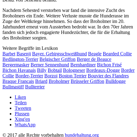
Nachdem Sehested verstorben war fand die intensive Zucht des
Broholmers ein Ende. Weitere Verluste musste die Hunderasse im
Zuge der Weltkriege hinnehmen. So dass der Broholmer im 20.
Jahrhundert erneut vom Aussterben bedroht war. In den 70er Jahren
fanden sich jedoch engagierte Hundezüchter, die für die Erhaltung
des Broholmer sorgten.
Weitere Begriffe im Lexikon
Barbet
Basenji
Bayer. Gebirgsschweißhund
Beagle
Bearded Collie
Bedlington-Terrier
Belgischer Griffon
Berger de Beauce
Bergermasker
Berner Sennenhund
Bernhardiner
Bichon Frisé
Bichon Havanais
Billy
Bobtail
Bologneser
Bordeaux-Dogge
Border
Collie
Border-Terrier
Borzoi
Boston Terrier
Bouvier des Flandres
Braque Francais
Briard
Broholmer
Brüsseler Griffon
Bulldogge
Bullmastiff
Bullterrier
Liken
Teilen
Tweeten
Plussen
Xing'en
WhatsApp
© 2017 alle Rechte vorbehalten
hundehaltung.org