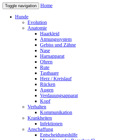
Home
Toggle navigation
Hunde
Evolution
Anatomie
Haarkleid
Atmungssystem
Gebiss und Zähne
Nase
Harnapparat
Ohren
Rute
Tasthaare
Herz / Kreislauf
Rücken
Augen
Verdauungsapparat
Kopf
Verhalten
Kommunikation
Krankheiten
Infektionen
Anschaffung
Entscheidungshilfe