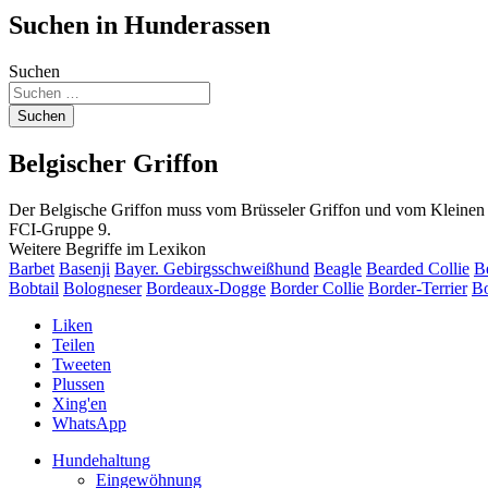
Suchen in Hunderassen
Suchen
Suchen
Belgischer Griffon
Der Belgische Griffon muss vom Brüsseler Griffon und vom Kleinen Br
FCI-Gruppe 9.
Weitere Begriffe im Lexikon
Barbet
Basenji
Bayer. Gebirgsschweißhund
Beagle
Bearded Collie
Be
Bobtail
Bologneser
Bordeaux-Dogge
Border Collie
Border-Terrier
Bo
Liken
Teilen
Tweeten
Plussen
Xing'en
WhatsApp
Hundehaltung
Eingewöhnung