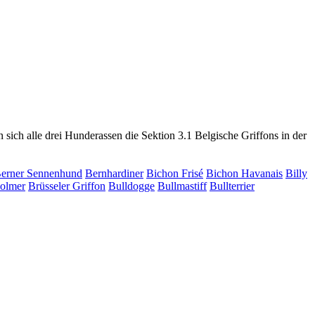
sich alle drei Hunderassen die Sektion 3.1 Belgische Griffons in der
erner Sennenhund
Bernhardiner
Bichon Frisé
Bichon Havanais
Billy
olmer
Brüsseler Griffon
Bulldogge
Bullmastiff
Bullterrier