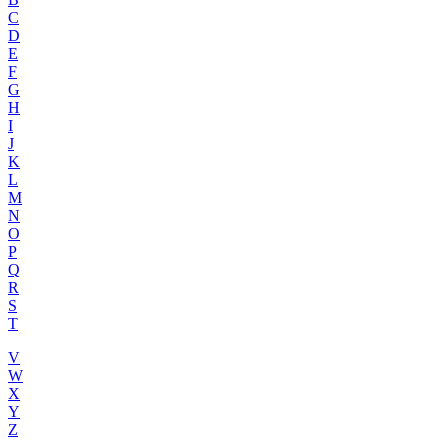
C
D
E
F
G
H
I
J
K
L
M
N
O
P
Q
R
S
T
V
W
X
Y
Z