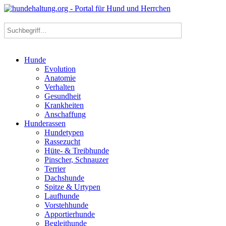
Hunde
Evolution
Anatomie
Verhalten
Gesundheit
Krankheiten
Anschaffung
Hunderassen
Hundetypen
Rassezucht
Hüte- & Treibhunde
Pinscher, Schnauzer
Terrier
Dachshunde
Spitze & Urtypen
Laufhunde
Vorstehhunde
Apportierhunde
Begleithunde