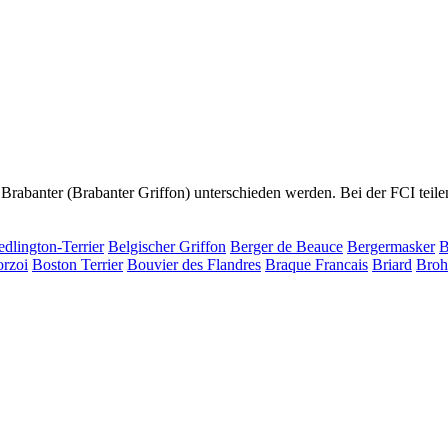
abanter (Brabanter Griffon) unterschieden werden. Bei der FCI teilen 
dlington-Terrier
Belgischer Griffon
Berger de Beauce
Bergermasker
B
rzoi
Boston Terrier
Bouvier des Flandres
Braque Francais
Briard
Broh