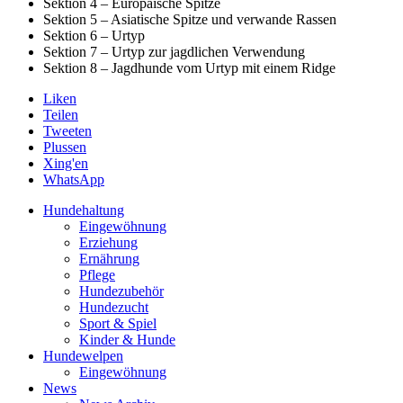
Sektion 4 – Europäische Spitze
Sektion 5 – Asiatische Spitze und verwande Rassen
Sektion 6 – Urtyp
Sektion 7 – Urtyp zur jagdlichen Verwendung
Sektion 8 – Jagdhunde vom Urtyp mit einem Ridge
Liken
Teilen
Tweeten
Plussen
Xing'en
WhatsApp
Hundehaltung
Eingewöhnung
Erziehung
Ernährung
Pflege
Hundezubehör
Hundezucht
Sport & Spiel
Kinder & Hunde
Hundewelpen
Eingewöhnung
News