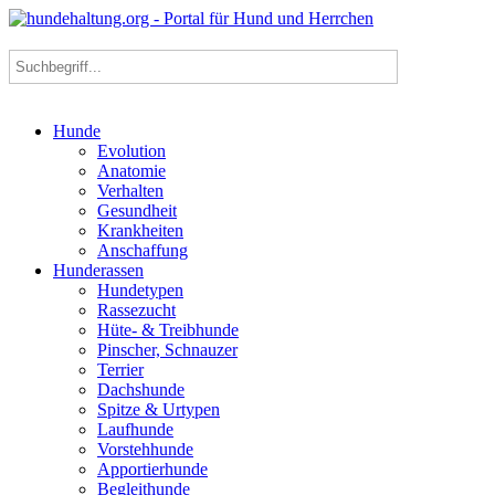
Hunde
Evolution
Anatomie
Verhalten
Gesundheit
Krankheiten
Anschaffung
Hunderassen
Hundetypen
Rassezucht
Hüte- & Treibhunde
Pinscher, Schnauzer
Terrier
Dachshunde
Spitze & Urtypen
Laufhunde
Vorstehhunde
Apportierhunde
Begleithunde