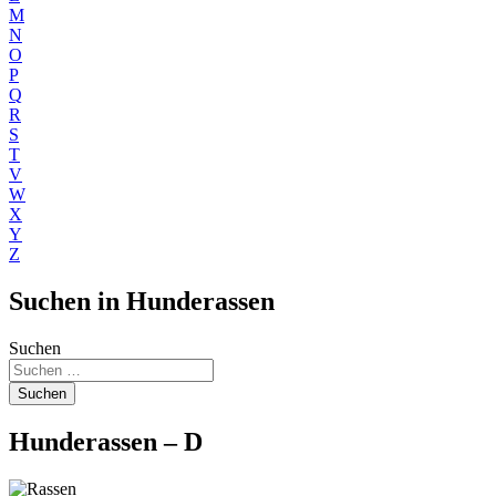
M
N
O
P
Q
R
S
T
V
W
X
Y
Z
Suchen in Hunderassen
Suchen
Suchen
Hunderassen – D