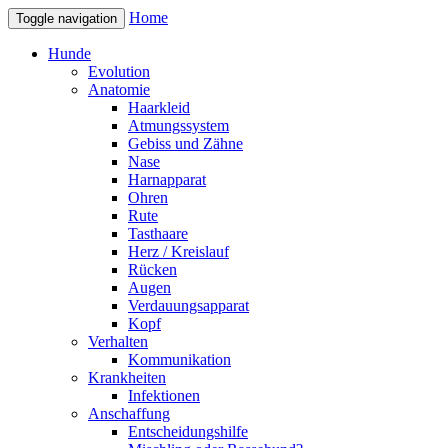
Home
Toggle navigation
Hunde
Evolution
Anatomie
Haarkleid
Atmungssystem
Gebiss und Zähne
Nase
Harnapparat
Ohren
Rute
Tasthaare
Herz / Kreislauf
Rücken
Augen
Verdauungsapparat
Kopf
Verhalten
Kommunikation
Krankheiten
Infektionen
Anschaffung
Entscheidungshilfe