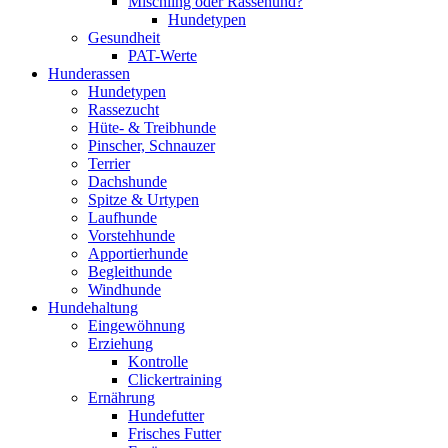
Mischling oder Rassehund?
Hundetypen
Gesundheit
PAT-Werte
Hunderassen
Hundetypen
Rassezucht
Hüte- & Treibhunde
Pinscher, Schnauzer
Terrier
Dachshunde
Spitze & Urtypen
Laufhunde
Vorstehhunde
Apportierhunde
Begleithunde
Windhunde
Hundehaltung
Eingewöhnung
Erziehung
Kontrolle
Clickertraining
Ernährung
Hundefutter
Frisches Futter