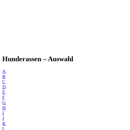
Hunderassen – Auswahl
A
B
C
D
E
F
G
H
I
J
K
L