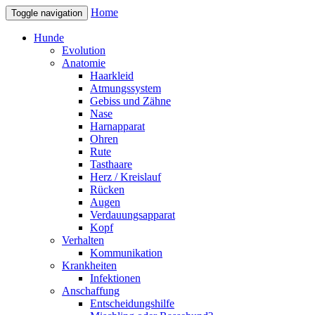
Home
Toggle navigation
Hunde
Evolution
Anatomie
Haarkleid
Atmungssystem
Gebiss und Zähne
Nase
Harnapparat
Ohren
Rute
Tasthaare
Herz / Kreislauf
Rücken
Augen
Verdauungsapparat
Kopf
Verhalten
Kommunikation
Krankheiten
Infektionen
Anschaffung
Entscheidungshilfe