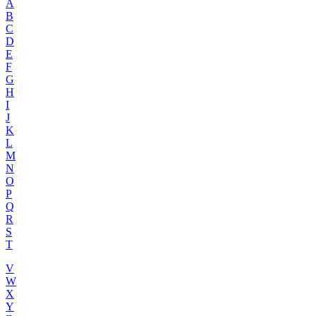
A
B
C
D
E
F
G
H
I
J
K
L
M
N
O
P
Q
R
S
T
V
W
X
Y