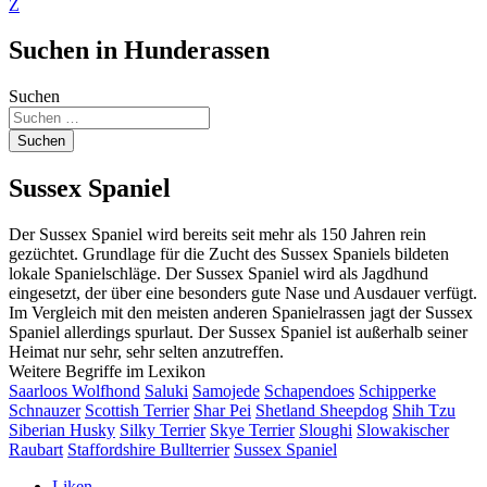
Z
Suchen in Hunderassen
Suchen
Suchen
Sussex Spaniel
Der Sussex Spaniel wird bereits seit mehr als 150 Jahren rein
gezüchtet. Grundlage für die Zucht des Sussex Spaniels bildeten
lokale Spanielschläge. Der Sussex Spaniel wird als Jagdhund
eingesetzt, der über eine besonders gute Nase und Ausdauer verfügt.
Im Vergleich mit den meisten anderen Spanielrassen jagt der Sussex
Spaniel allerdings spurlaut. Der Sussex Spaniel ist außerhalb seiner
Heimat nur sehr, sehr selten anzutreffen.
Weitere Begriffe im Lexikon
Saarloos Wolfhond
Saluki
Samojede
Schapendoes
Schipperke
Schnauzer
Scottish Terrier
Shar Pei
Shetland Sheepdog
Shih Tzu
Siberian Husky
Silky Terrier
Skye Terrier
Sloughi
Slowakischer
Raubart
Staffordshire Bullterrier
Sussex Spaniel
Liken