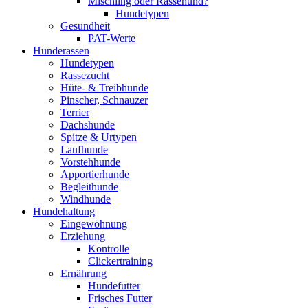
Mischling oder Rassehund?
Hundetypen
Gesundheit
PAT-Werte
Hunderassen
Hundetypen
Rassezucht
Hüte- & Treibhunde
Pinscher, Schnauzer
Terrier
Dachshunde
Spitze & Urtypen
Laufhunde
Vorstehhunde
Apportierhunde
Begleithunde
Windhunde
Hundehaltung
Eingewöhnung
Erziehung
Kontrolle
Clickertraining
Ernährung
Hundefutter
Frisches Futter