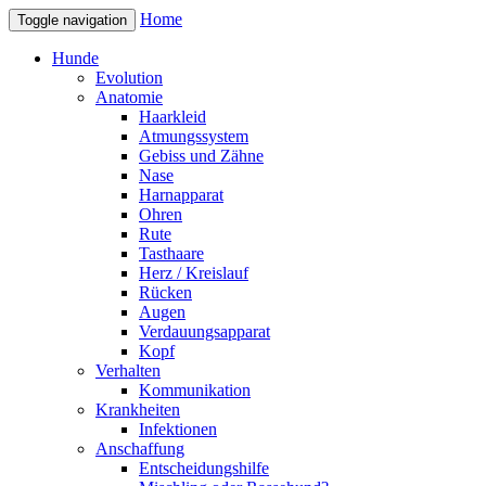
Home
Toggle navigation
Hunde
Evolution
Anatomie
Haarkleid
Atmungssystem
Gebiss und Zähne
Nase
Harnapparat
Ohren
Rute
Tasthaare
Herz / Kreislauf
Rücken
Augen
Verdauungsapparat
Kopf
Verhalten
Kommunikation
Krankheiten
Infektionen
Anschaffung
Entscheidungshilfe