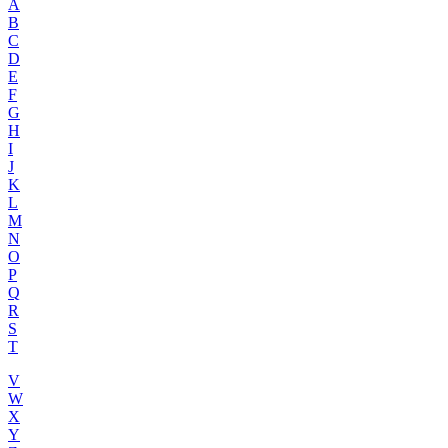
A
B
C
D
E
F
G
H
I
J
K
L
M
N
O
P
Q
R
S
T
V
W
X
Y