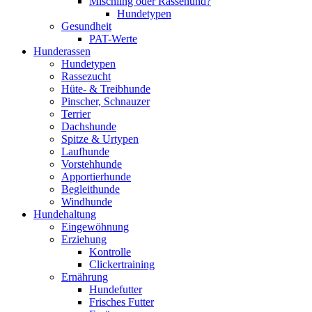
Mischling oder Rassehund?
Hundetypen
Gesundheit
PAT-Werte
Hunderassen
Hundetypen
Rassezucht
Hüte- & Treibhunde
Pinscher, Schnauzer
Terrier
Dachshunde
Spitze & Urtypen
Laufhunde
Vorstehhunde
Apportierhunde
Begleithunde
Windhunde
Hundehaltung
Eingewöhnung
Erziehung
Kontrolle
Clickertraining
Ernährung
Hundefutter
Frisches Futter