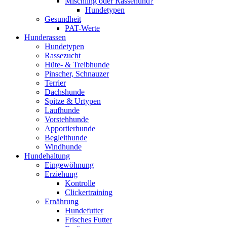
Mischling oder Rassehund?
Hundetypen
Gesundheit
PAT-Werte
Hunderassen
Hundetypen
Rassezucht
Hüte- & Treibhunde
Pinscher, Schnauzer
Terrier
Dachshunde
Spitze & Urtypen
Laufhunde
Vorstehhunde
Apportierhunde
Begleithunde
Windhunde
Hundehaltung
Eingewöhnung
Erziehung
Kontrolle
Clickertraining
Ernährung
Hundefutter
Frisches Futter