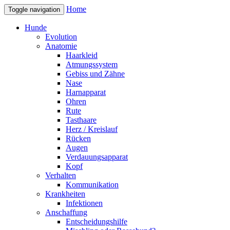
Home
Toggle navigation
Hunde
Evolution
Anatomie
Haarkleid
Atmungssystem
Gebiss und Zähne
Nase
Harnapparat
Ohren
Rute
Tasthaare
Herz / Kreislauf
Rücken
Augen
Verdauungsapparat
Kopf
Verhalten
Kommunikation
Krankheiten
Infektionen
Anschaffung
Entscheidungshilfe