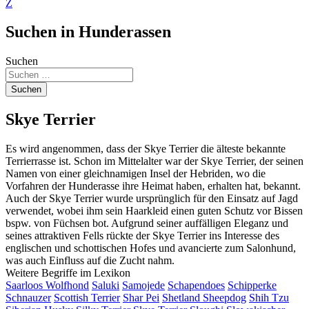
Z
Suchen in Hunderassen
Suchen
Suchen
Skye Terrier
Es wird angenommen, dass der Skye Terrier die älteste bekannte
Terrierrasse ist. Schon im Mittelalter war der Skye Terrier, der seinen
Namen von einer gleichnamigen Insel der Hebriden, wo die
Vorfahren der Hunderasse ihre Heimat haben, erhalten hat, bekannt.
Auch der Skye Terrier wurde ursprünglich für den Einsatz auf Jagd
verwendet, wobei ihm sein Haarkleid einen guten Schutz vor Bissen
bspw. von Füchsen bot. Aufgrund seiner auffälligen Eleganz und
seines attraktiven Fells rückte der Skye Terrier ins Interesse des
englischen und schottischen Hofes und avancierte zum Salonhund,
was auch Einfluss auf die Zucht nahm.
Weitere Begriffe im Lexikon
Saarloos Wolfhond
Saluki
Samojede
Schapendoes
Schipperke
Schnauzer
Scottish Terrier
Shar Pei
Shetland Sheepdog
Shih Tzu