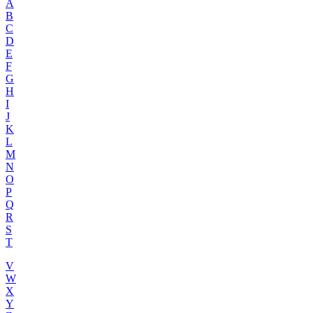
A
B
C
D
E
F
G
H
I
J
K
L
M
N
O
P
Q
R
S
T
V
W
X
Y