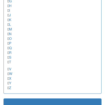
G
H
I
J
K
L
M
N
O
P
Q
R
S
T
V
W
X
Y
Z