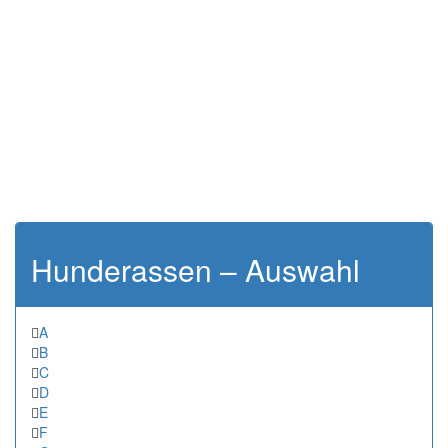
Hunderassen – Auswahl
A
B
C
D
E
F