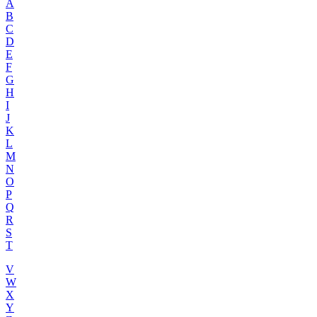
A
B
C
D
E
F
G
H
I
J
K
L
M
N
O
P
Q
R
S
T
V
W
X
Y