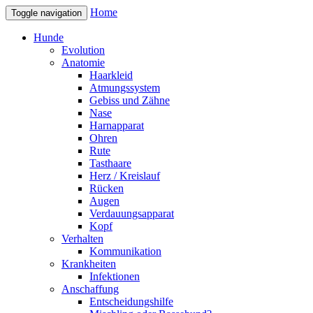
Home
Toggle navigation
Hunde
Evolution
Anatomie
Haarkleid
Atmungssystem
Gebiss und Zähne
Nase
Harnapparat
Ohren
Rute
Tasthaare
Herz / Kreislauf
Rücken
Augen
Verdauungsapparat
Kopf
Verhalten
Kommunikation
Krankheiten
Infektionen
Anschaffung
Entscheidungshilfe