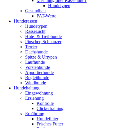
Mischling oder Rassehund?
Hundetypen
Gesundheit
PAT-Werte
Hunderassen
Hundetypen
Rassezucht
Hüte- & Treibhunde
Pinscher, Schnauzer
Terrier
Dachshunde
Spitze & Urtypen
Laufhunde
Vorstehhunde
Apportierhunde
Begleithunde
Windhunde
Hundehaltung
Eingewöhnung
Erziehung
Kontrolle
Clickertraining
Ernährung
Hundefutter
Frisches Futter