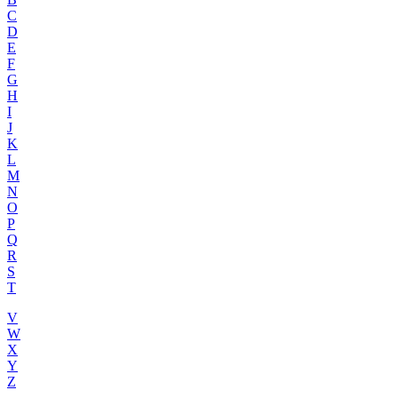
C
D
E
F
G
H
I
J
K
L
M
N
O
P
Q
R
S
T
V
W
X
Y
Z