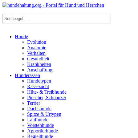
Hunde
Evolution
Anatomie
Verhalten
Gesundheit
Krankheiten
Anschaffung
Hunderassen
Hundetypen
Rassezucht
Hüte- & Treibhunde
Pinscher, Schnauzer
Terrier
Dachshunde
Spitze & Urtypen
Laufhunde
Vorstehhunde
Apportierhunde
Begleithunde