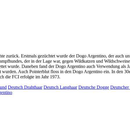
chte zurück. Erstmals gezüchtet wurde der Dogo Argentino, der auch u
n Kampfhundes, der in der Lage war, gegen Wildkatzen und Wildschwein
ewettet wurde. Daneben fand der Dogo Argentino auch Verwendung als 
zt wurden. Auch Pointerblut floss in den Dogo Argentino ein. In den 30
h die FCI erfolgte im Jahr 1973.
und
Deutsch Drahthaar
Deutsch Langhaar
Deutsche Dogge
Deutscher
entino