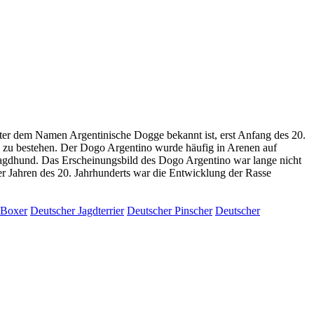
nter dem Namen Argentinische Dogge bekannt ist, erst Anfang des 20.
e zu bestehen. Der Dogo Argentino wurde häufig in Arenen auf
Jagdhund. Das Erscheinungsbild des Dogo Argentino war lange nicht
er Jahren des 20. Jahrhunderts war die Entwicklung der Rasse
 Boxer
Deutscher Jagdterrier
Deutscher Pinscher
Deutscher