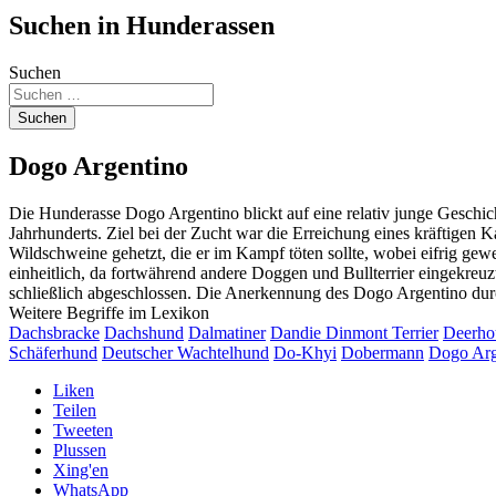
Suchen in Hunderassen
Suchen
Suchen
Dogo Argentino
Die Hunderasse Dogo Argentino blickt auf eine relativ junge Geschi
Jahrhunderts. Ziel bei der Zucht war die Erreichung eines kräftige
Wildschweine gehetzt, die er im Kampf töten sollte, wobei eifrig g
einheitlich, da fortwährend andere Doggen und Bullterrier eingekreu
schließlich abgeschlossen. Die Anerkennung des Dogo Argentino durc
Weitere Begriffe im Lexikon
Dachsbracke
Dachshund
Dalmatiner
Dandie Dinmont Terrier
Deerho
Schäferhund
Deutscher Wachtelhund
Do-Khyi
Dobermann
Dogo Arg
Liken
Teilen
Tweeten
Plussen
Xing'en
WhatsApp