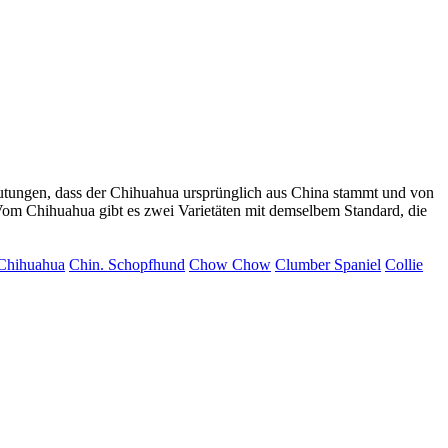
mutungen, dass der Chihuahua ursprünglich aus China stammt und von
 Vom Chihuahua gibt es zwei Varietäten mit demselbem Standard, die
Chihuahua
Chin. Schopfhund
Chow Chow
Clumber Spaniel
Collie