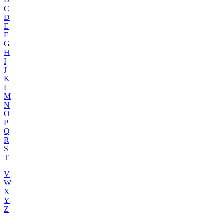
C
D
E
F
G
H
I
J
K
L
M
N
O
P
Q
R
S
T
V
W
X
Y
Z