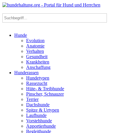
Hunde
Evolution
Anatomie
Verhalten
Gesundheit
Krankheiten
Anschaffung
Hunderassen
Hundetypen
Rassezucht
Hüte- & Treibhunde
Pinscher, Schnauzer
Terrier
Dachshunde
Spitze & Urtypen
Laufhunde
Vorstehhunde
Apportierhunde
Begleithunde