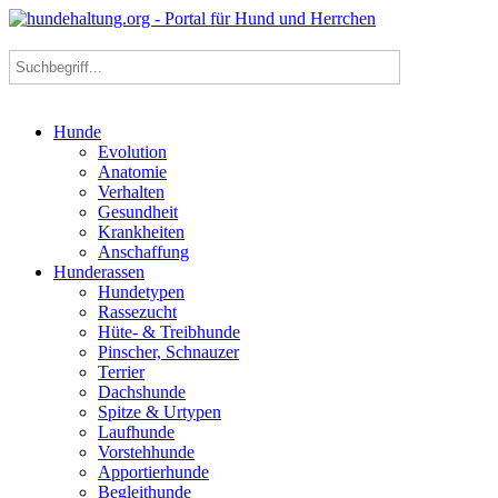
Hunde
Evolution
Anatomie
Verhalten
Gesundheit
Krankheiten
Anschaffung
Hunderassen
Hundetypen
Rassezucht
Hüte- & Treibhunde
Pinscher, Schnauzer
Terrier
Dachshunde
Spitze & Urtypen
Laufhunde
Vorstehhunde
Apportierhunde
Begleithunde