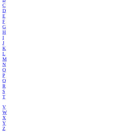
C
D
E
F
G
H
I
J
K
L
M
N
O
P
Q
R
S
T
V
W
X
Y
Z