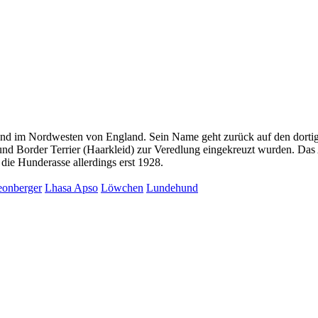
and im Nordwesten von England. Sein Name geht zurück auf den dortig
d Border Terrier (Haarkleid) zur Veredlung eingekreuzt wurden. Das Ah
die Hunderasse allerdings erst 1928.
eonberger
Lhasa Apso
Löwchen
Lundehund