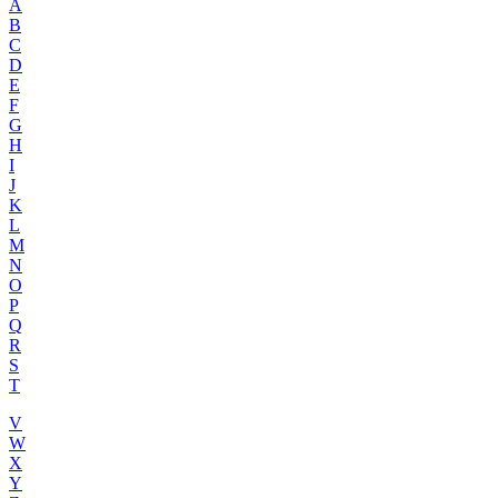
A
B
C
D
E
F
G
H
I
J
K
L
M
N
O
P
Q
R
S
T
V
W
X
Y