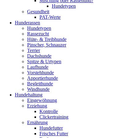
Mischling oder Rassehund?
Hundetypen
Gesundheit
PAT-Werte
Hunderassen
Hundetypen
Rassezucht
Hüte- & Treibhunde
Pinscher, Schnauzer
Terrier
Dachshunde
Spitze & Urtypen
Laufhunde
Vorstehhunde
Apportierhunde
Begleithunde
Windhunde
Hundehaltung
Eingewöhnung
Erziehung
Kontrolle
Clickertraining
Ernährung
Hundefutter
Frisches Futter