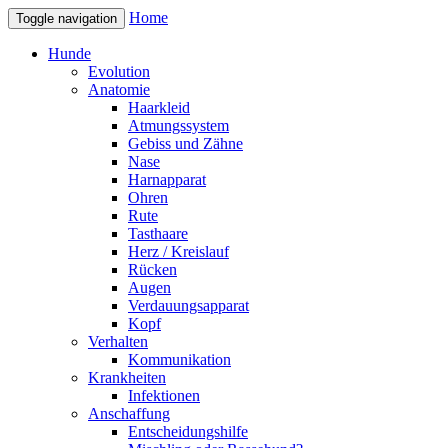
Home
Toggle navigation
Hunde
Evolution
Anatomie
Haarkleid
Atmungssystem
Gebiss und Zähne
Nase
Harnapparat
Ohren
Rute
Tasthaare
Herz / Kreislauf
Rücken
Augen
Verdauungsapparat
Kopf
Verhalten
Kommunikation
Krankheiten
Infektionen
Anschaffung
Entscheidungshilfe