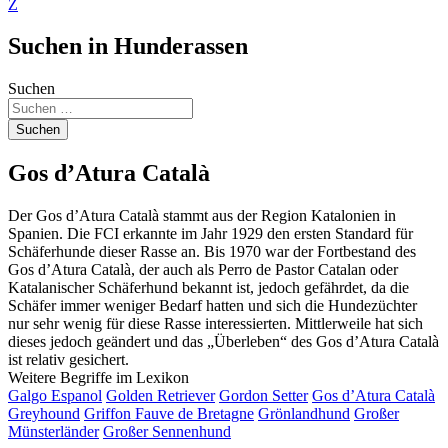
Z
Suchen in Hunderassen
Suchen
Suchen
Gos d’Atura Català
Der Gos d’Atura Català stammt aus der Region Katalonien in
Spanien. Die FCI erkannte im Jahr 1929 den ersten Standard für
Schäferhunde dieser Rasse an. Bis 1970 war der Fortbestand des
Gos d’Atura Català, der auch als Perro de Pastor Catalan oder
Katalanischer Schäferhund bekannt ist, jedoch gefährdet, da die
Schäfer immer weniger Bedarf hatten und sich die Hundezüchter
nur sehr wenig für diese Rasse interessierten. Mittlerweile hat sich
dieses jedoch geändert und das „Überleben“ des Gos d’Atura Català
ist relativ gesichert.
Weitere Begriffe im Lexikon
Galgo Espanol
Golden Retriever
Gordon Setter
Gos d’Atura Català
Greyhound
Griffon Fauve de Bretagne
Grönlandhund
Großer
Münsterländer
Großer Sennenhund