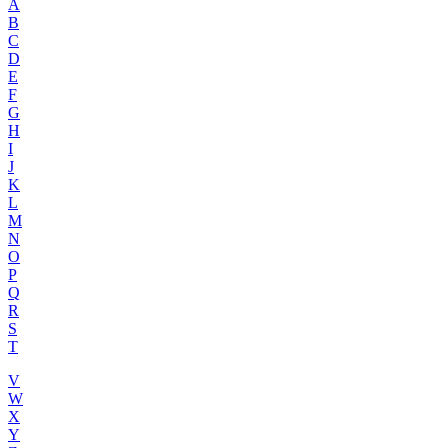
A
B
C
D
E
F
G
H
I
J
K
L
M
N
O
P
Q
R
S
T
V
W
X
Y