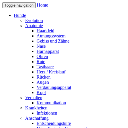
Home
Toggle navigation
Hunde
Evolution
Anatomie
Haarkleid
Atmungssystem
Gebiss und Zähne
Nase
Harnapparat
Ohren
Rute
Tasthaare
Herz / Kreislauf
Rücken
Augen
Verdauungsapparat
Kopf
Verhalten
Kommunikation
Krankheiten
Infektionen
Anschaffung
Entscheidungshilfe