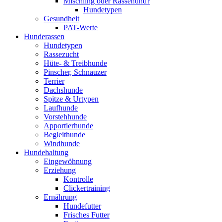
Mischling oder Rassehund?
Hundetypen
Gesundheit
PAT-Werte
Hunderassen
Hundetypen
Rassezucht
Hüte- & Treibhunde
Pinscher, Schnauzer
Terrier
Dachshunde
Spitze & Urtypen
Laufhunde
Vorstehhunde
Apportierhunde
Begleithunde
Windhunde
Hundehaltung
Eingewöhnung
Erziehung
Kontrolle
Clickertraining
Ernährung
Hundefutter
Frisches Futter