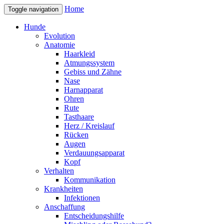
Home
Toggle navigation
Hunde
Evolution
Anatomie
Haarkleid
Atmungssystem
Gebiss und Zähne
Nase
Harnapparat
Ohren
Rute
Tasthaare
Herz / Kreislauf
Rücken
Augen
Verdauungsapparat
Kopf
Verhalten
Kommunikation
Krankheiten
Infektionen
Anschaffung
Entscheidungshilfe