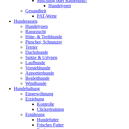
Mischling oder Rassehund?
Hundetypen
Gesundheit
PAT-Werte
Hunderassen
Hundetypen
Rassezucht
Hüte- & Treibhunde
Pinscher, Schnauzer
Terrier
Dachshunde
Spitze & Urtypen
Laufhunde
Vorstehhunde
Apportierhunde
Begleithunde
Windhunde
Hundehaltung
Eingewöhnung
Erziehung
Kontrolle
Clickertraining
Ernährung
Hundefutter
Frisches Futter