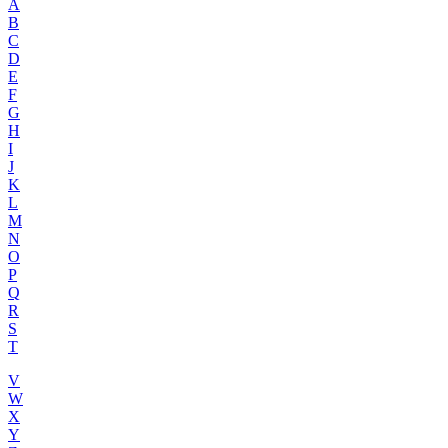
A
B
C
D
E
F
G
H
I
J
K
L
M
N
O
P
Q
R
S
T
V
W
X
Y