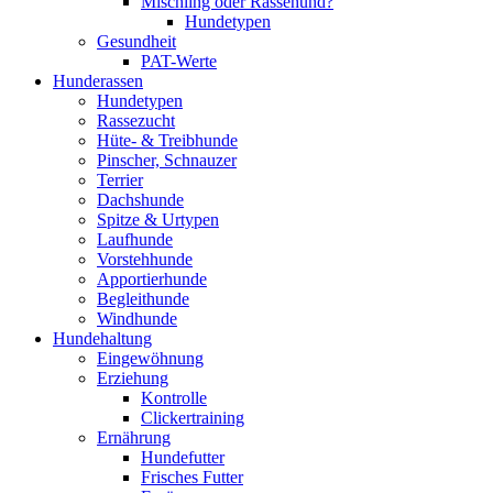
Mischling oder Rassehund?
Hundetypen
Gesundheit
PAT-Werte
Hunderassen
Hundetypen
Rassezucht
Hüte- & Treibhunde
Pinscher, Schnauzer
Terrier
Dachshunde
Spitze & Urtypen
Laufhunde
Vorstehhunde
Apportierhunde
Begleithunde
Windhunde
Hundehaltung
Eingewöhnung
Erziehung
Kontrolle
Clickertraining
Ernährung
Hundefutter
Frisches Futter