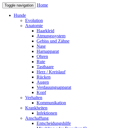
Home
Toggle navigation
Hunde
Evolution
Anatomie
Haarkleid
Atmungssystem
Gebiss und Zähne
Nase
Harnapparat
Ohren
Rute
Tasthaare
Herz / Kreislauf
Rücken
Augen
Verdauungsapparat
Kopf
Verhalten
Kommunikation
Krankheiten
Infektionen
Anschaffung
Entscheidungshilfe