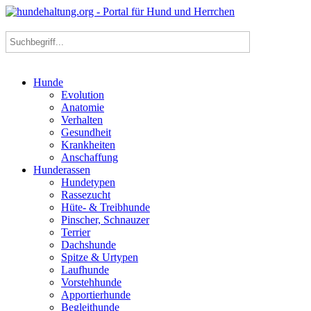
Hunde
Evolution
Anatomie
Verhalten
Gesundheit
Krankheiten
Anschaffung
Hunderassen
Hundetypen
Rassezucht
Hüte- & Treibhunde
Pinscher, Schnauzer
Terrier
Dachshunde
Spitze & Urtypen
Laufhunde
Vorstehhunde
Apportierhunde
Begleithunde